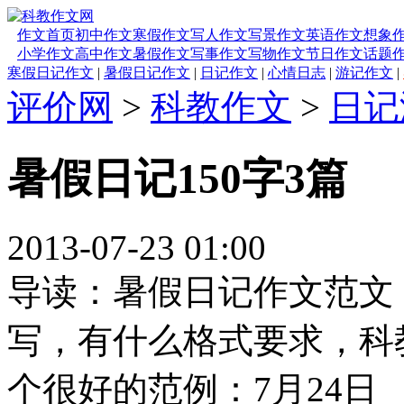
作文首页
初中作文
寒假作文
写人作文
写景作文
英语作文
想象
小学作文
高中作文
暑假作文
写事作文
写物作文
节日作文
话题
寒假日记作文
|
暑假日记作文
|
日记作文
|
心情日志
|
游记作文
|
评价网
>
科教作文
>
日记
暑假日记150字3篇
2013-07-23 01:00
导读：暑假日记作文范文，
写，有什么格式要求，科
个很好的范例：7月24日