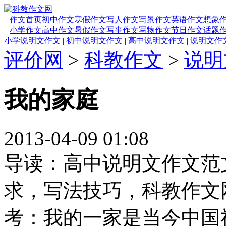
作文首页
初中作文
寒假作文
写人作文
写景作文
英语作文
想象
小学作文
高中作文
暑假作文
写事作文
写物作文
节日作文
话题
小学说明文作文
|
初中说明文作文
|
高中说明文作文
|
说明文作
评价网
>
科教作文
>
说明
我的家庭
2013-04-09 01:08
导读：高中说明文作文范
求，写法技巧，科教作文
考：我的一家是当今中国