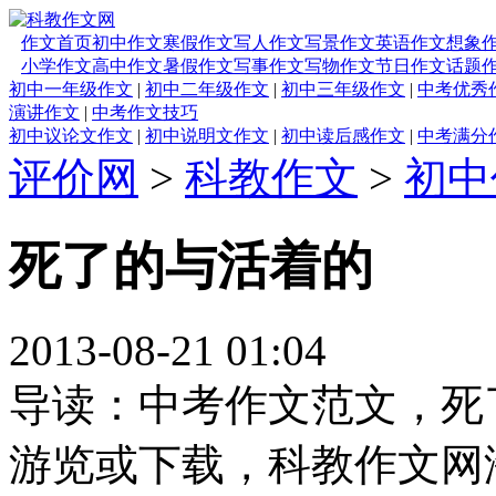
作文首页
初中作文
寒假作文
写人作文
写景作文
英语作文
想象
小学作文
高中作文
暑假作文
写事作文
写物作文
节日作文
话题
初中一年级作文
|
初中二年级作文
|
初中三年级作文
|
中考优秀
演讲作文
|
中考作文技巧
初中议论文作文
|
初中说明文作文
|
初中读后感作文
|
中考满分
评价网
>
科教作文
>
初中
死了的与活着的
2013-08-21 01:04
导读：中考作文范文，死
游览或下载，科教作文