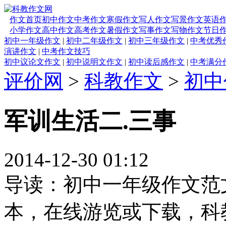
作文首页
初中作文
中考作文
寒假作文
写人作文
写景作文
英语
小学作文
高中作文
高考作文
暑假作文
写事作文
写物作文
节日
初中一年级作文
|
初中二年级作文
|
初中三年级作文
|
中考优秀
演讲作文
|
中考作文技巧
初中议论文作文
|
初中说明文作文
|
初中读后感作文
|
中考满分
评价网
>
科教作文
>
初中
军训生活二.三事
2014-12-30 01:12
导读：初中一年级作文范
本，在线游览或下载，科