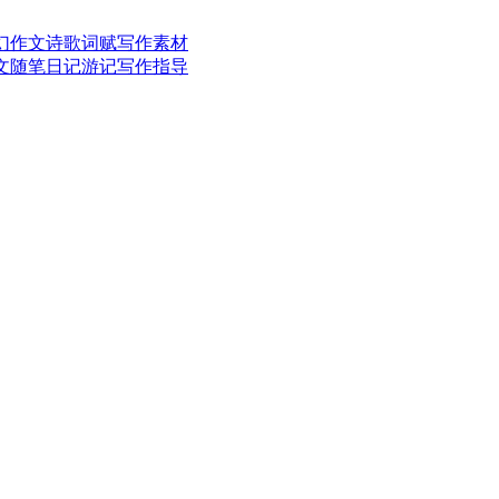
幻作文
诗歌词赋
写作素材
文随笔
日记游记
写作指导