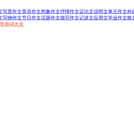
文
写景作文
英语作文
想象作文
抒情作文
议论文
说明文
单元作文
科
文
写物作文
节日作文
话题作文
描写作文
记述文
应用文
毕业作文
散
导游词大全