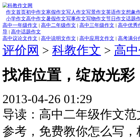
作文首页
初中作文
寒假作文
写人作文
写景作文
英语作文
想象
小学作文
高中作文
暑假作文
写事作文
写物作文
节日作文
话题
高中一年级作文
|
高中二年级作文
|
高中三年级作文
|
高中优秀
导
|
高中话题作文
高中议论文作文
|
高中说明文作文
|
高中应用文作文
|
高考满分
评价网
>
科教作文
>
高中
找准位置，绽放光彩
2013-04-26 01:29
导读：高中二年级作文范
参考，免费教你怎么写，