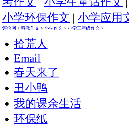
考作文
|
小学生童话作文
小学环保作文
|
小学应用
评价网
>
科教作文
>
小学作文
>
小学三年级作文
>
拾荒人
Email
春天来了
丑小鸭
我的课余生活
环保纸